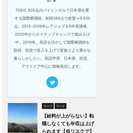
TOEIC 935点のバイリンガルで日本酒を愛
する国際唎酒師。初回385点で絶望→今935
点。2013~2019年レアジョブを6年受講後、
2020年からネイティブキャンプで積み上げ
中。2016年、英語を活かして国際唎酒師を
取得。投資で収入を上げて家族とより豊かな
暮らしがしたい。英語学習、日本酒、投資、
アウトドア中心に情報発信します。
ライフ
ワーク
【給料が上がらない】転
職しなくても年収は上げ
られます【低リスクで】