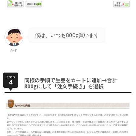
僕は、いつも800g買います
かず
step
同様の手順で生豆をカートに追加→合計
4
800gにして「注文手続き」を選択