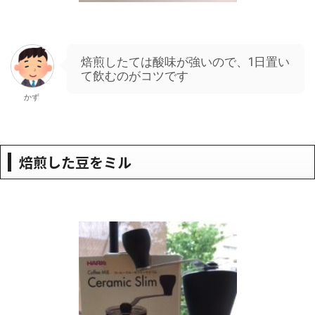
焙煎したては酸味が強いので、1日置い
て飲むのがコツです
かず
焙煎した豆をミル